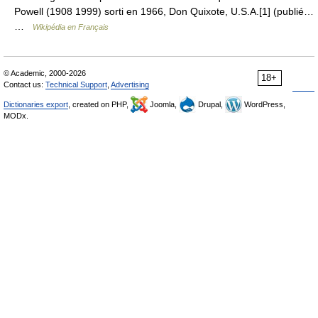
Powell (1908 1999) sorti en 1966, Don Quixote, U.S.A.[1] (publié…
…
Wikipédia en Français
© Academic, 2000-2026
18+
Contact us:
Technical Support
,
Advertising
Dictionaries export
, created on PHP,
Joomla,
Drupal,
WordPress,
MODx.