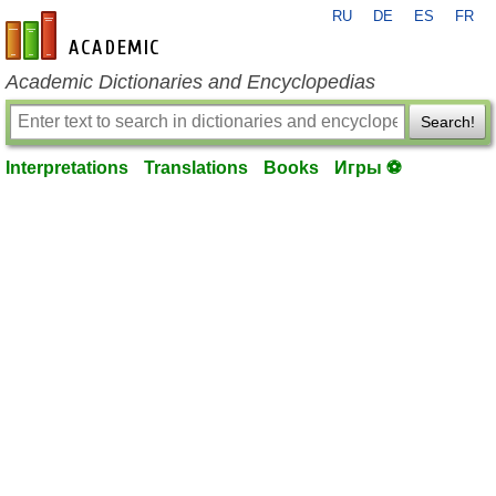
RU
DE
ES
FR
en-academic.com
Academic Dictionaries and Encyclopedias
Search!
Interpretations
Translations
Books
Игры ⚽