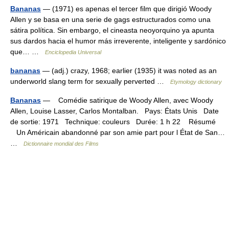
Bananas
— (1971) es apenas el tercer film que dirigió Woody
Allen y se basa en una serie de gags estructurados como una
sátira política. Sin embargo, el cineasta neoyorquino ya apunta
sus dardos hacia el humor más irreverente, inteligente y sardónico
que… …
Enciclopedia Universal
bananas
— (adj.) crazy, 1968; earlier (1935) it was noted as an
underworld slang term for sexually perverted …
Etymology dictionary
Bananas
— Comédie satirique de Woody Allen, avec Woody
Allen, Louise Lasser, Carlos Montalban. Pays: États Unis Date
de sortie: 1971 Technique: couleurs Durée: 1 h 22 Résumé
Un Américain abandonné par son amie part pour l État de San…
…
Dictionnaire mondial des Films