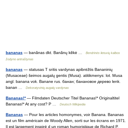
bananas
— banãnas dkt. Banãnų kẽkė …
Bendrinės lietuvių kalbos
žodyno antraštynas
bananas
— statusas T sritis vardynas apibrėžtis Bananinių
(Musaceae) šeimos augalų gentis (Musa). atitikmenys: lot. Musa
angl. banana vok. Banane rus. банан; банановое дерево lenk.
banan …
Dekoratyvinių augalų vardynas
Bananas!*
— Filmdaten Deutscher Titel Bananas!* Originaltitel
Bananas!* At any cost? P …
Deutsch Wikipedia
Bananas
— Pour les articles homonymes, voir Banana. Bananas
est un film américain de Woody Allen, sorti sur les écrans en 1971.
Il est largement inspiré d un roman humoristique de Richard P.