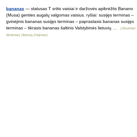
bananas
— statusas T sritis vaisiai ir daržovės apibrėžtis Banano
(Musa) genties augalų valgomas vaisius. ryšiai: susijęs terminas –
gvinėjinis bananas susijęs terminas – paprastasis bananas susijęs
terminas – tikrasis bananas šaltinis Valstybinės lietuvių …
Lithuanian
dictionary (lietuvių žodynas)