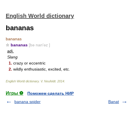
English World dictionary
bananas
bananas
☆
bananas
[bə nan′əz ]
adj.
Slang
1.
crazy or eccentric
2.
wildly enthusiastic, excited, etc.
English World dictionary
.
V. Neufeldt
.
2014
.
Игры ⚽
Поможем сделать НИР
banana spider
Banat